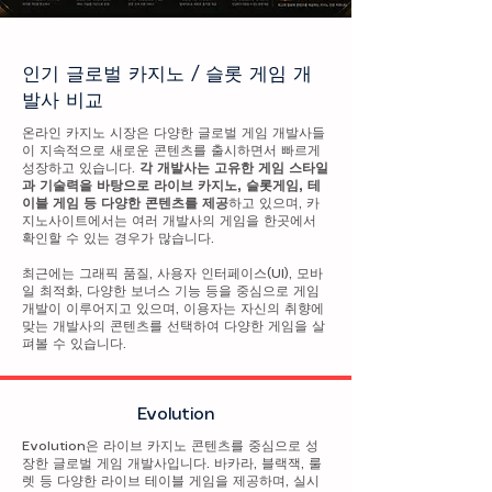
인기 글로벌 카지노 / 슬롯 게임 개
발사 비교
온라인 카지노 시장은 다양한 글로벌 게임 개발사들
이 지속적으로 새로운 콘텐츠를 출시하면서 빠르게
성장하고 있습니다.
각 개발사는 고유한 게임 스타일
과 기술력을 바탕으로 라이브 카지노, 슬롯게임, 테
이블 게임 등 다양한 콘텐츠를 제공
하고 있으며, 카
지노사이트에서는 여러 개발사의 게임을 한곳에서
확인할 수 있는 경우가 많습니다.
최근에는 그래픽 품질, 사용자 인터페이스(UI), 모바
일 최적화, 다양한 보너스 기능 등을 중심으로 게임
개발이 이루어지고 있으며, 이용자는 자신의 취향에
맞는 개발사의 콘텐츠를 선택하여 다양한 게임을 살
펴볼 수 있습니다.
Evolution
Evolution은 라이브 카지노 콘텐츠를 중심으로 성
장한 글로벌 게임 개발사입니다. 바카라, 블랙잭, 룰
렛 등 다양한 라이브 테이블 게임을 제공하며, 실시