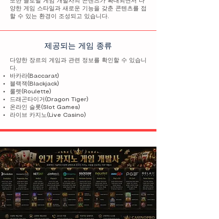
또한 글로벌 게임 개발사의 콘텐츠가 확대되면서 다
양한 게임 스타일과 새로운 기능을 갖춘 콘텐츠를 접
할 수 있는 환경이 조성되고 있습니다.
제공되는 게임 종류
다양한 장르의 게임과 관련 정보를 확인할 수 있습니
다.
바카라(Baccarat)
블랙잭(Blackjack)
룰렛(Roulette)
드래곤타이거(Dragon Tiger)
온라인 슬롯(Slot Games)
라이브 카지노(Live Casino)