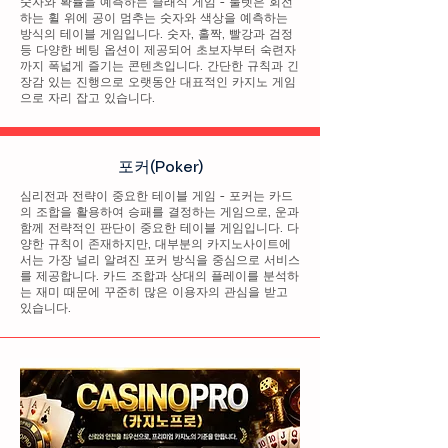
숫자와 확률을 예측하는 클래식 게임 - 룰렛은 회전
하는 휠 위에 공이 멈추는 숫자와 색상을 예측하는
방식의 테이블 게임입니다. 숫자, 홀짝, 빨강과 검정
등 다양한 베팅 옵션이 제공되어 초보자부터 숙련자
까지 폭넓게 즐기는 콘텐츠입니다. 간단한 규칙과 긴
장감 있는 진행으로 오랫동안 대표적인 카지노 게임
으로 자리 잡고 있습니다.
포커(Poker)
심리전과 전략이 중요한 테이블 게임 - 포커는 카드
의 조합을 활용하여 승패를 결정하는 게임으로, 운과
함께 전략적인 판단이 중요한 테이블 게임입니다. 다
양한 규칙이 존재하지만, 대부분의 카지노사이트에
서는 가장 널리 알려진 포커 방식을 중심으로 서비스
를 제공합니다. 카드 조합과 상대의 플레이를 분석하
는 재미 때문에 꾸준히 많은 이용자의 관심을 받고
있습니다.