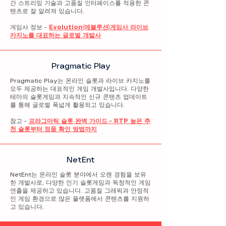
간 스트리밍 기술과 고품질 인터페이스를 적용한 콘
텐츠로 잘 알려져 있습니다.
​게임사 정보 -
Evolution(에볼루션)게임사 라이브
카지노를 대표하는 글로벌 개발사
Pragmatic Play
Pragmatic Play는 온라인 슬롯과 라이브 카지노를
모두 제공하는 대표적인 게임 개발사입니다. 다양한
테마의 슬롯게임과 지속적인 신규 콘텐츠 업데이트
를 통해 글로벌 폭넓게 활용되고 있습니다.
​참고 -
프라그마틱 슬롯 완벽 가이드 - RTP 높은 추
천 슬롯부터 정품 확인 방법까지
NetEnt
NetEnt는 온라인 슬롯 분야에서 오랜 경험을 보유
한 개발사로, 다양한 인기 슬롯게임과 독창적인 게임
연출을 제공하고 있습니다. 고품질 그래픽과 안정적
인 게임 환경으로 많은 플랫폼에서 콘텐츠를 지원하
고 있습니다.