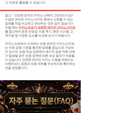
고 자료로 활용할 수 있습니다.
안전한 온라인 카지노 선택이 고민되시나요?
참고 -
수많은 온라인 카지노사이트 중에서 신뢰할 수 있는
업체를 직접 비교하고 판단하는 것은 쉽지 않습니다.
이럴 때는
카지노프로가 검증한 메이저 카지노사이트
를 참고하여 운영 안정성, 이용 후기, 환전 시스템, 고
객지원 등 다양한 요소를 비교해 보시기 바랍니다.
카지노프로에서 소개하는 보증 온라인 카지노사이트
는 자체 검증 기준을 통과한 업체를 중심으로 구성되
어 있으며, 보증 대상 업체에서 예기치 않은 먹튀 피해
가 발생할 경우 보증 정책에 따른 보상 절차가 적용될
수 있습니다. 안전한 온라인 카지노 이용을 위해서는
이벤트보다 검증과 보증 여부를 우선적으로 확인하는
것을 권장합니다.