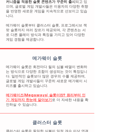
커니즘을 적용한 슬롯 콘텐츠가 꾸준히 출시
되고 있
으며, 글로벌 게임 개발사들은 이용자의 다양한 취향
을 반영한 새로운 게임을 지속적으로 선보이고 있습
니다.
메가웨이 슬롯부터 클러스터 슬롯, 프로그레시브 잭
팟 슬롯까지 여러 장르가 제공되며, 각 콘텐츠는 서
로 다른 플레이 방식과 특징을 가지고 있어 다양한
게임 경험을 제공합니다.
메가웨이 슬롯
메가웨이 슬롯은 회전마다 릴의 심볼 배열이 변화하
는 방식으로 다양한 조합이 생성되는 것이 특징입니
다. 일반적인 슬롯보다 많은 경우의 수를 제공하며,
글로벌 게임 개발사들이 꾸준히 새로운 메가웨이 시
리즈를 출시하고 있습니다.
메가웨이즈(Megaways) 슬롯이란? 원리부터 인
기 게임까지 한눈에 알아보기
로 더 자세한 내용을 확
인하실 수 있습니다.​
클러스터 슬롯
클러스터 슬롯은 동일한 심볼이 일정 개수 이상 연결