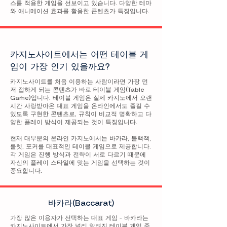
스를 적용한 게임을 선보이고 있습니다. 다양한 테마
와 애니메이션 효과를 활용한 콘텐츠가 특징입니다.
카지노사이트에서는 어떤 테이블 게
임이 가장 인기 있을까요?
카지노사이트를 처음 이용하는 사람이라면 가장 먼
저 접하게 되는 콘텐츠가 바로 테이블 게임(Table
Game)입니다. 테이블 게임은 실제 카지노에서 오랜
시간 사랑받아온 대표 게임을 온라인에서도 즐길 수
있도록 구현한 콘텐츠로, 규칙이 비교적 명확하고 다
양한 플레이 방식이 제공되는 것이 특징입니다.
현재 대부분의 온라인 카지노에서는 바카라, 블랙잭,
룰렛, 포커를 대표적인 테이블 게임으로 제공합니다.
각 게임은 진행 방식과 전략이 서로 다르기 때문에
자신의 플레이 스타일에 맞는 게임을 선택하는 것이
중요합니다.
바카라(Baccarat)
가장 많은 이용자가 선택하는 대표 게임 - 바카라는
카지노사이트에서 가장 널리 알려진 테이블 게임 중