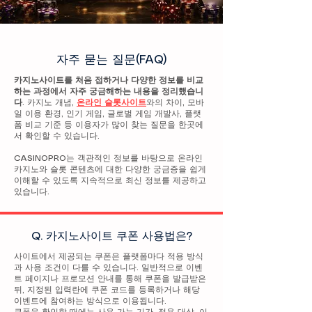
자주 묻는 질문(FAQ)
카지노사이트를 처음 접하거나 다양한 정보를 비교
하는 과정에서 자주 궁금해하는 내용을 정리했습니
다
. 카지노 개념,
온라인 슬롯사이트
와의 차이, 모바
일 이용 환경, 인기 게임, 글로벌 게임 개발사, 플랫
폼 비교 기준 등 이용자가 많이 찾는 질문을 한곳에
서 확인할 수 있습니다.
CASINOPRO는 객관적인 정보를 바탕으로 온라인
카지노와 슬롯 콘텐츠에 대한 다양한 궁금증을 쉽게
이해할 수 있도록 지속적으로 최신 정보를 제공하고
있습니다.
Q. 카지노사이트 쿠폰 사용법은?
사이트에서 제공되는 쿠폰은 플랫폼마다 적용 방식
과 사용 조건이 다를 수 있습니다. 일반적으로 이벤
트 페이지나 프로모션 안내를 통해 쿠폰을 발급받은
뒤, 지정된 입력란에 쿠폰 코드를 등록하거나 해당
이벤트에 참여하는 방식으로 이용됩니다.