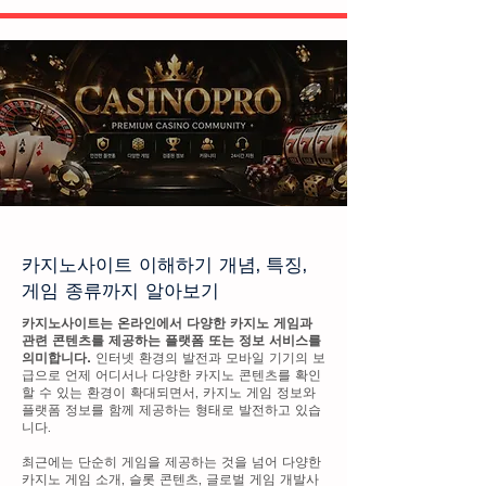
카지노사이트 이해하기 개념, 특징,
게임 종류까지 알아보기
카지노사이트는 온라인에서 다양한 카지노 게임과
관련 콘텐츠를 제공하는 플랫폼 또는 정보 서비스를
의미합니다.
인터넷 환경의 발전과 모바일 기기의 보
급으로 언제 어디서나 다양한 카지노 콘텐츠를 확인
할 수 있는 환경이 확대되면서, 카지노 게임 정보와
플랫폼 정보를 함께 제공하는 형태로 발전하고 있습
니다.
최근에는 단순히 게임을 제공하는 것을 넘어 다양한
카지노 게임 소개, 슬롯 콘텐츠, 글로벌 게임 개발사